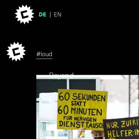
DE
EN
#loud
Beyond